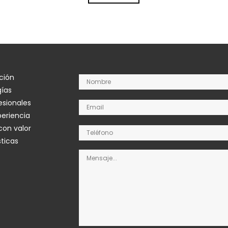
ción
gías
esionales
eriencia
con valor
ticas