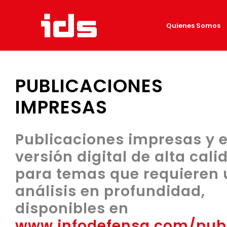
Saltar
al
Quienes Somos
contenido
PUBLICACIONES
IMPRESAS
Publicaciones impresas y 
versión digital de alta cali
para temas que requieren 
análisis
en profundidad,
disponibles en
www.infodefensa.com/publ