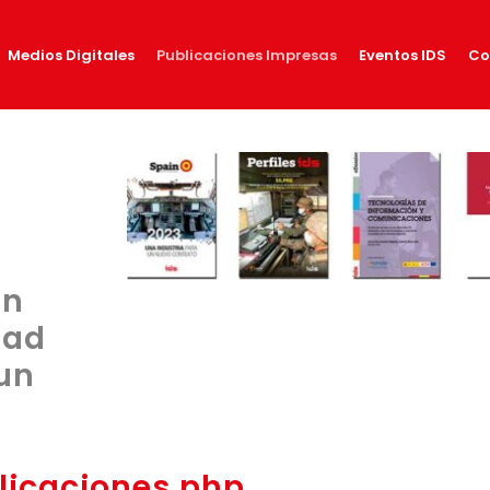
Medios Digitales
Publicaciones Impresas
Eventos IDS
Co
en
dad
un
icaciones.php