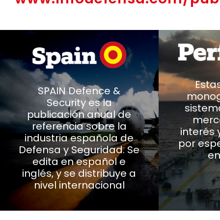
Esta
SPAIN Defence &
monogr
Security es la
sistem
publicación anual de
merc
referencia sobre la
interés 
industria española de
por espe
Defensa y Seguridad. Se
en
edita en español e
inglés, y se distribuye a
nivel internacional