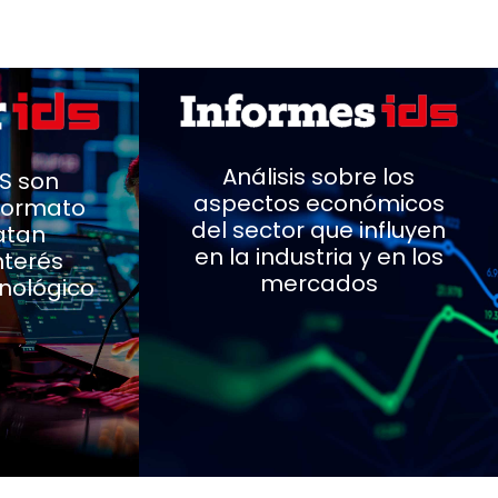
Análisis sobre los
DS son
aspectos económicos
formato
del sector que influyen
ratan
en la industria y en los
nterés
mercados
nológico